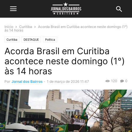
Início
Curitiba
Acorda Brasil em Curitiba acontece neste domingo (1°)
às 14 horas
Curitiba
DESTAQUE
Política
Acorda Brasil em Curitiba
acontece neste domingo (1°)
às 14 horas
120
0
Por
Jornal dos Bairros
-
1 de março de 2026 11:47