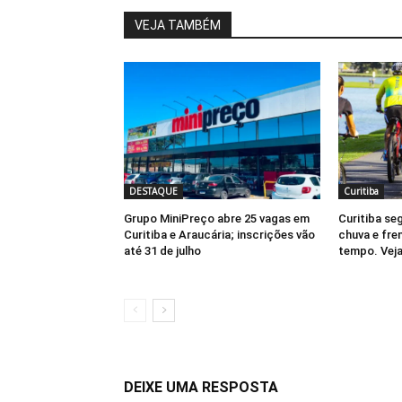
VEJA TAMBÉM
DESTAQUE
Curitiba
Grupo MiniPreço abre 25 vagas em
Curitiba se
Curitiba e Araucária; inscrições vão
chuva e fre
até 31 de julho
tempo. Vej
DEIXE UMA RESPOSTA