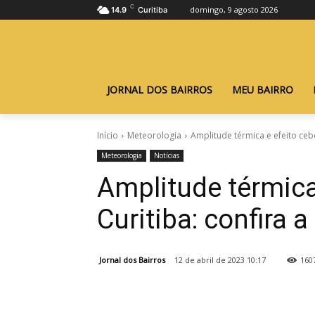
C
domingo, 9 agosto 2026
14.9
Curitiba
JORNAL DOS BAIRROS
MEU BAIRRO
Início
Meteorologia
Amplitude térmica e efeito ceb
Meteorologia
Notícias
Amplitude térmica
Curitiba: confira 
Jornal dos Bairros
12 de abril de 2023 10:17
160
Compartilhar