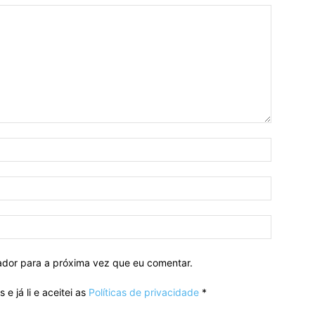
Nome:*
E-
mail:*
Site:
ador para a próxima vez que eu comentar.
e já li e aceitei as
Políticas de privacidade
*