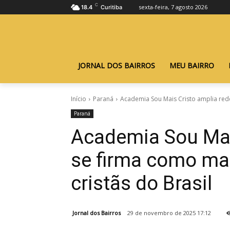
C
sexta-feira, 7 agosto 2026
18.4
Curitiba
JORNAL DOS BAIRROS
MEU BAIRRO
Início
Paraná
Academia Sou Mais Cristo amplia rede
Paraná
Academia Sou Mais
se firma como ma
cristãs do Brasil
Jornal dos Bairros
29 de novembro de 2025 17:12