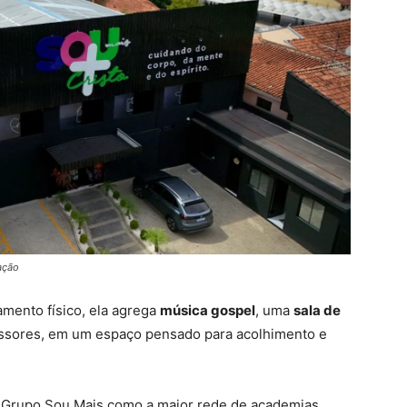
ação
mento físico, ela agrega
música gospel
, uma
sala de
essores, em um espaço pensado para acolhimento e
o Grupo Sou Mais como a maior rede de academias