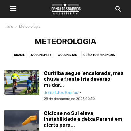
Início
Meteorologia
METEOROLOGIA
BRASIL
COLUNA PETS
COLUNISTAS
CRÉDITO E FINANÇAS
CURITIBA
CURSO
DESTAQUE
DICAS
EDUCAÇÃO
ELEIÇÕES
ESPORTES
EVENTOS
FANNY
INTERNACIONAL
LAZER
Curitiba segue ‘encalorada’, mas
chuva e frente fria deverão
LITORAL
METEOROLOGIA
MEU BAIRRO
NOTÍCIAS
mudar...
OPORTUNIDADES
PARANÁ
POLÍCIA
POLÍTICA
Jornal dos Bairros
-
REGIÃO METROPOLITANA
SAÚDE
SÍTIO CERCADO
TECNOLOGIA
28 de dezembro de 2025 09:59
TRÂNSITO
TRANSPORTE
TURISMO
VIDEOS
Ciclone no Sul eleva
instabilidade e deixa Paraná em
alerta para...