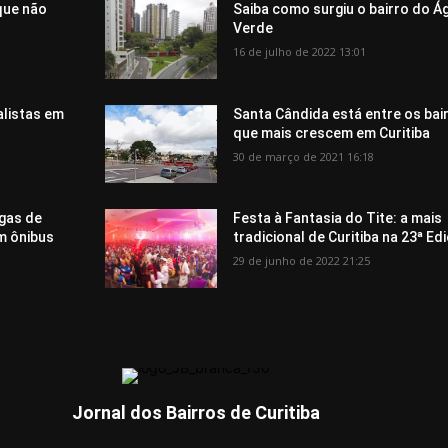
 que não
Saiba como surgiu o bairro do Á
Verde
16 de julho de 2022 13:01
alistas em
Santa Cândida está entre os bai
que mais crescem em Curitiba
30 de março de 2021 16:18
gas de
Festa à Fantasia do Tite: a mais
m ônibus
tradicional de Curitiba na 23ª Ed
29 de junho de 2022 21:25
Jornal dos Bairros de Curitiba