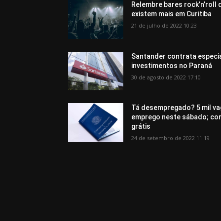
Relembre bares rock’n’roll
existem mais em Curitiba
21 de julho de 2022 10:23
Santander contrata especi
investimentos no Paraná
30 de agosto de 2022 17:10
Tá desempregado? 5 mil va
emprego neste sábado; co
grátis
24 de setembro de 2022 11:19