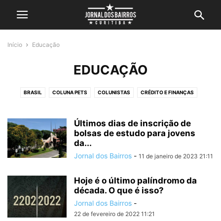
Início
Educação
EDUCAÇÃO
BRASIL
COLUNA PETS
COLUNISTAS
CRÉDITO E FINANÇAS
CURITIBA
CURSO
DESTAQUE
DICAS
EDUCAÇÃO
ELEIÇÕES
ESPORTES
EVENTOS
FANNY
INTERNACIONAL
LAZER
Últimos dias de inscrição de
bolsas de estudo para jovens
LITORAL
METEOROLOGIA
MEU BAIRRO
NOTÍCIAS
da...
OPORTUNIDADES
PARANÁ
POLÍCIA
POLÍTICA
Jornal dos Bairros
-
11 de janeiro de 2023 21:11
REGIÃO METROPOLITANA
SAÚDE
SÍTIO CERCADO
TECNOLOGIA
TRÂNSITO
TRANSPORTE
TURISMO
VIDEOS
Hoje é o último palíndromo da
década. O que é isso?
Jornal dos Bairros
-
22 de fevereiro de 2022 11:21