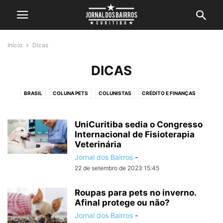
Início
Dicas
DICAS
BRASIL
COLUNA PETS
COLUNISTAS
CRÉDITO E FINANÇAS
CURITIBA
CURSO
DESTAQUE
DICAS
EDUCAÇÃO
ELEIÇÕES
ESPORTES
EVENTOS
FANNY
INTERNACIONAL
LAZER
UniCuritiba sedia o Congresso
Internacional de Fisioterapia
LITORAL
METEOROLOGIA
MEU BAIRRO
NOTÍCIAS
Veterinária
OPORTUNIDADES
PARANÁ
POLÍCIA
POLÍTICA
Jornal dos Bairros
-
REGIÃO METROPOLITANA
SAÚDE
SÍTIO CERCADO
TECNOLOGIA
22 de setembro de 2023 15:45
TRÂNSITO
TRANSPORTE
TURISMO
VIDEOS
Roupas para pets no inverno.
Afinal protege ou não?
Jornal dos Bairros
-